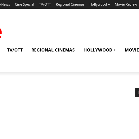
p/News
Cine Special
TV/OTT
Regional Cinemas
Hollywood +
Movie Review
TV/OTT
REGIONAL CINEMAS
HOLLYWOOD +
MOVIE