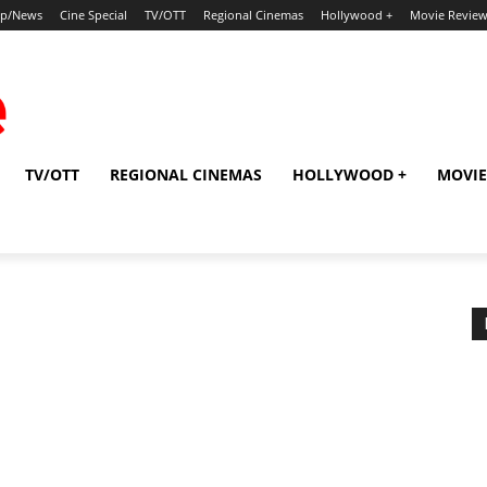
ip/News
Cine Special
TV/OTT
Regional Cinemas
Hollywood +
Movie Revie
TV/OTT
REGIONAL CINEMAS
HOLLYWOOD +
MOVIE