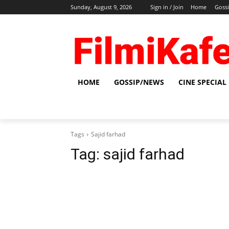
Sunday, August 9, 2026
Sign in / Join
Home
Goss
HOME
GOSSIP/NEWS
CINE SPECIAL
Tags
Sajid farhad
Tag:
sajid farhad