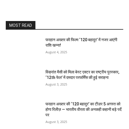
MOST READ
फरहान अख्तर की फिल्म ‘120 बहादुर’ में नजर आएंगी
राशि खन्ना!
August 4, 2025
विक्रांत मैसी को मिला बेस्ट एक्टर का राष्ट्रीय पुरस्कार,
‘12th फेल’ में दमदार परफॉर्मेंस की हुई सराहना
August 3, 2025
फरहान अख्तर की ‘120 बहादुर’ का टीज़र 5 अगस्त को
होगा रिलीज़ — भारतीय वीरता की अनकही कहानी बड़े पर्दे
पर
August 3, 2025