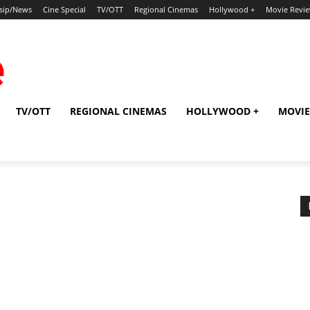
sip/News
Cine Special
TV/OTT
Regional Cinemas
Hollywood +
Movie Revi
TV/OTT
REGIONAL CINEMAS
HOLLYWOOD +
MOVIE