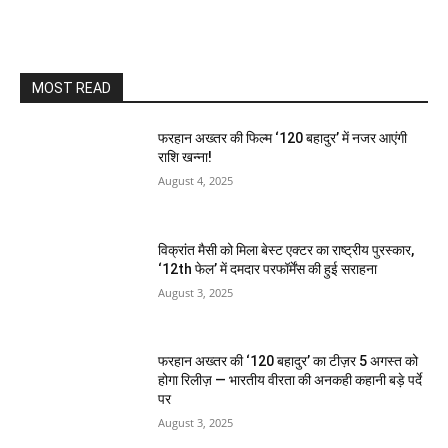
MOST READ
फरहान अख्तर की फिल्म ‘120 बहादुर’ में नजर आएंगी
राशि खन्ना!
August 4, 2025
विक्रांत मैसी को मिला बेस्ट एक्टर का राष्ट्रीय पुरस्कार,
‘12th फेल’ में दमदार परफॉर्मेंस की हुई सराहना
August 3, 2025
फरहान अख्तर की ‘120 बहादुर’ का टीज़र 5 अगस्त को
होगा रिलीज़ — भारतीय वीरता की अनकही कहानी बड़े पर्दे
पर
August 3, 2025