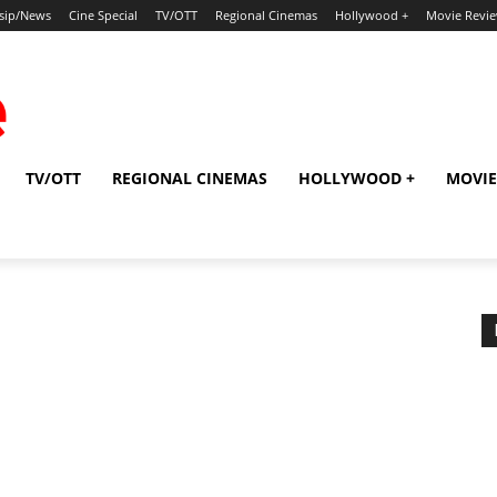
sip/News
Cine Special
TV/OTT
Regional Cinemas
Hollywood +
Movie Revi
TV/OTT
REGIONAL CINEMAS
HOLLYWOOD +
MOVIE