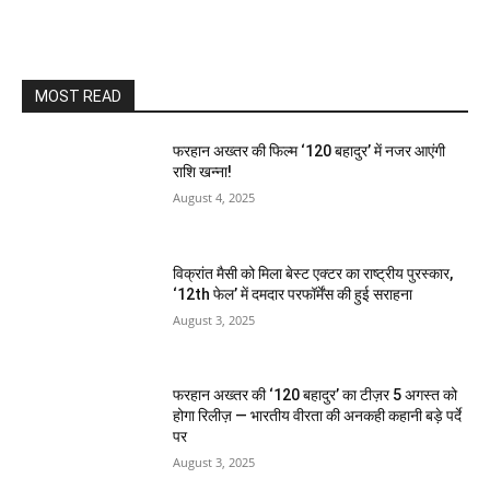
MOST READ
फरहान अख्तर की फिल्म ‘120 बहादुर’ में नजर आएंगी
राशि खन्ना!
August 4, 2025
विक्रांत मैसी को मिला बेस्ट एक्टर का राष्ट्रीय पुरस्कार,
‘12th फेल’ में दमदार परफॉर्मेंस की हुई सराहना
August 3, 2025
फरहान अख्तर की ‘120 बहादुर’ का टीज़र 5 अगस्त को
होगा रिलीज़ — भारतीय वीरता की अनकही कहानी बड़े पर्दे
पर
August 3, 2025