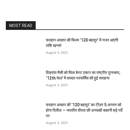
MOST READ
फरहान अख्तर की फिल्म ‘120 बहादुर’ में नजर आएंगी
राशि खन्ना!
August 4, 2025
विक्रांत मैसी को मिला बेस्ट एक्टर का राष्ट्रीय पुरस्कार,
‘12th फेल’ में दमदार परफॉर्मेंस की हुई सराहना
August 3, 2025
फरहान अख्तर की ‘120 बहादुर’ का टीज़र 5 अगस्त को
होगा रिलीज़ — भारतीय वीरता की अनकही कहानी बड़े पर्दे
पर
August 3, 2025