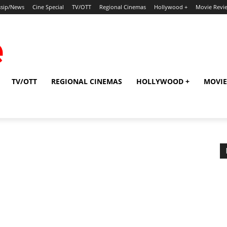
sip/News
Cine Special
TV/OTT
Regional Cinemas
Hollywood +
Movie Revi
TV/OTT
REGIONAL CINEMAS
HOLLYWOOD +
MOVIE