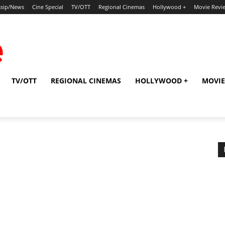
sip/News
Cine Special
TV/OTT
Regional Cinemas
Hollywood +
Movie Revi
TV/OTT
REGIONAL CINEMAS
HOLLYWOOD +
MOVIE