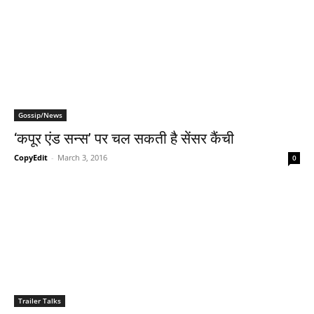
Gossip/News
‘कपूर एंड सन्‍स’ पर चल सकती है सेंसर कैंची
CopyEdit
-
March 3, 2016
0
Trailer Talks