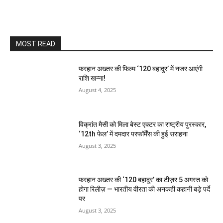
MOST READ
फरहान अख्तर की फिल्म ‘120 बहादुर’ में नजर आएंगी
राशि खन्ना!
August 4, 2025
विक्रांत मैसी को मिला बेस्ट एक्टर का राष्ट्रीय पुरस्कार,
‘12th फेल’ में दमदार परफॉर्मेंस की हुई सराहना
August 3, 2025
फरहान अख्तर की ‘120 बहादुर’ का टीज़र 5 अगस्त को
होगा रिलीज़ — भारतीय वीरता की अनकही कहानी बड़े पर्दे
पर
August 3, 2025