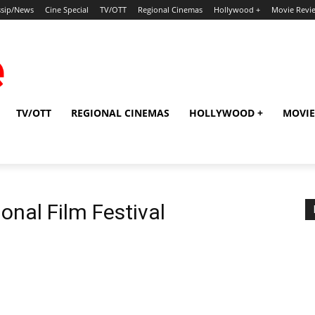
sip/News
Cine Special
TV/OTT
Regional Cinemas
Hollywood +
Movie Revi
TV/OTT
REGIONAL CINEMAS
HOLLYWOOD +
MOVIE
onal Film Festival