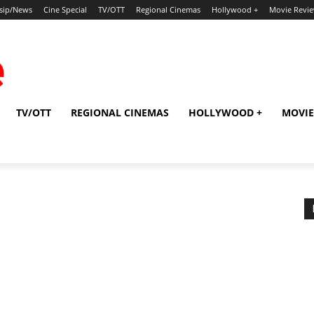
sip/News
Cine Special
TV/OTT
Regional Cinemas
Hollywood +
Movie Revi
TV/OTT
REGIONAL CINEMAS
HOLLYWOOD +
MOVIE