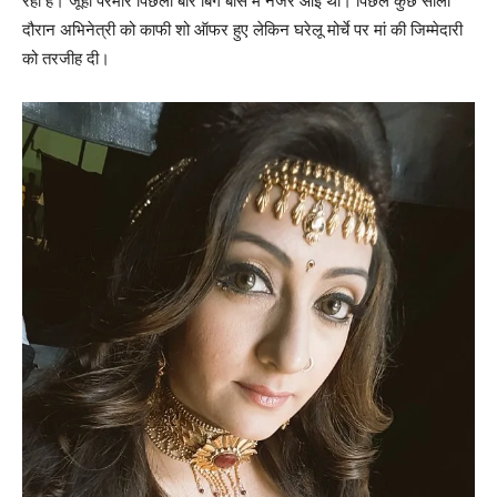
रही हैं। जूही परमार पिछली बार बिग बॉस में नजर आई थीं। पिछले कुछ सालों
दौरान अभिनेत्री को काफी शो ऑफर हुए लेकिन घरेलू मोर्चे पर मां की जिम्‍मेदारी
को तरजीह दी।