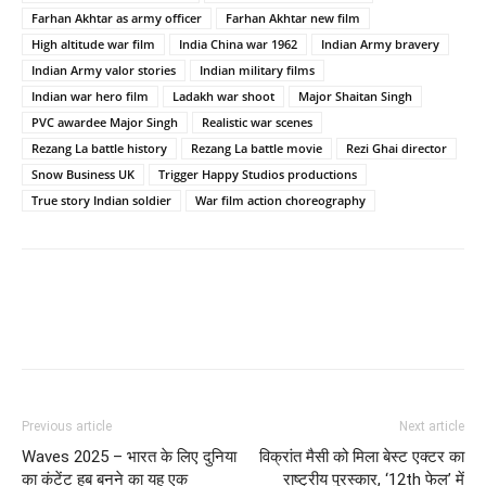
Farhan Akhtar as army officer
Farhan Akhtar new film
High altitude war film
India China war 1962
Indian Army bravery
Indian Army valor stories
Indian military films
Indian war hero film
Ladakh war shoot
Major Shaitan Singh
PVC awardee Major Singh
Realistic war scenes
Rezang La battle history
Rezang La battle movie
Rezi Ghai director
Snow Business UK
Trigger Happy Studios productions
True story Indian soldier
War film action choreography
Previous article
Next article
Waves 2025 – भारत के लिए दुनिया
विक्रांत मैसी को मिला बेस्ट एक्टर का
का कंटेंट हब बनने का यह एक
राष्ट्रीय पुरस्कार, ‘12th फेल’ में