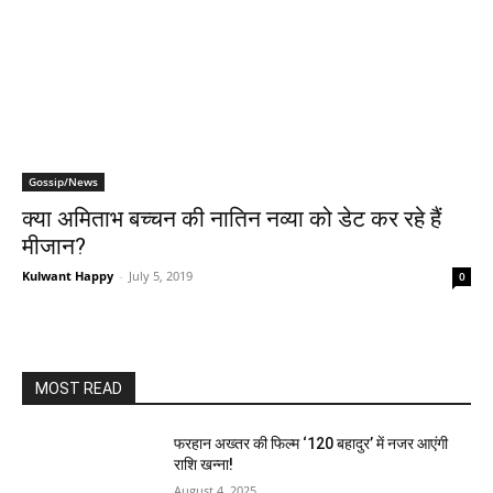
Gossip/News
क्‍या अमिताभ बच्‍चन की नातिन नव्‍या को डेट कर रहे हैं
मीजान?
Kulwant Happy
-
July 5, 2019
0
MOST READ
फरहान अख्तर की फिल्म ‘120 बहादुर’ में नजर आएंगी
राशि खन्ना!
August 4, 2025