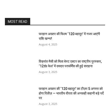
MOST READ
फरहान अख्तर की फिल्म ‘120 बहादुर’ में नजर आएंगी
राशि खन्ना!
August 4, 2025
विक्रांत मैसी को मिला बेस्ट एक्टर का राष्ट्रीय पुरस्कार,
‘12th फेल’ में दमदार परफॉर्मेंस की हुई सराहना
August 3, 2025
फरहान अख्तर की ‘120 बहादुर’ का टीज़र 5 अगस्त को
होगा रिलीज़ — भारतीय वीरता की अनकही कहानी बड़े पर्दे
पर
August 3, 2025