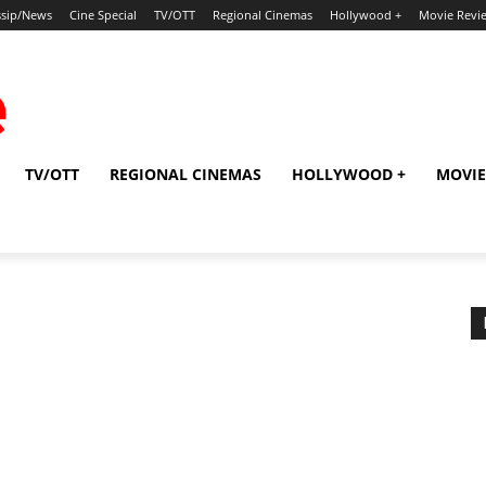
sip/News
Cine Special
TV/OTT
Regional Cinemas
Hollywood +
Movie Revi
TV/OTT
REGIONAL CINEMAS
HOLLYWOOD +
MOVIE