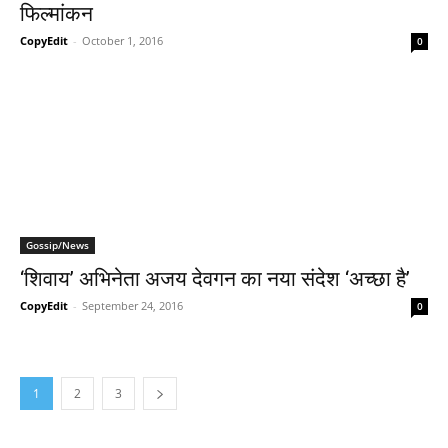
फिल्‍मांकन
CopyEdit
-
October 1, 2016
0
Gossip/News
‘शिवाय’ अभिनेता अजय देवगन का नया संदेश ‘अच्‍छा है’
CopyEdit
-
September 24, 2016
0
1
2
3