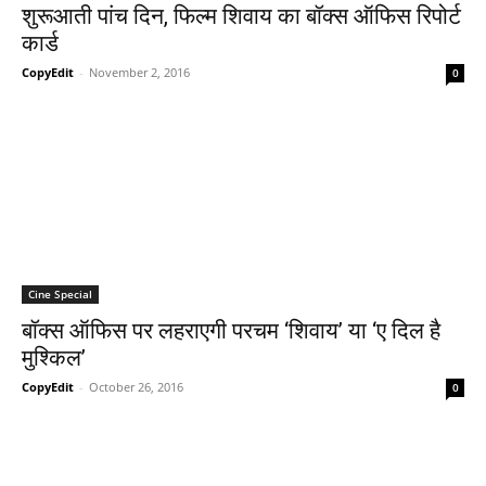
शुरूआती पांच दिन, फिल्‍म शिवाय का बॉक्‍स ऑफिस रिपोर्ट
कार्ड
CopyEdit
-
November 2, 2016
0
Cine Special
बॉक्‍स ऑफिस पर लहराएगी परचम ‘शिवाय’ या ‘ए दिल है
मुश्‍किल’
CopyEdit
-
October 26, 2016
0