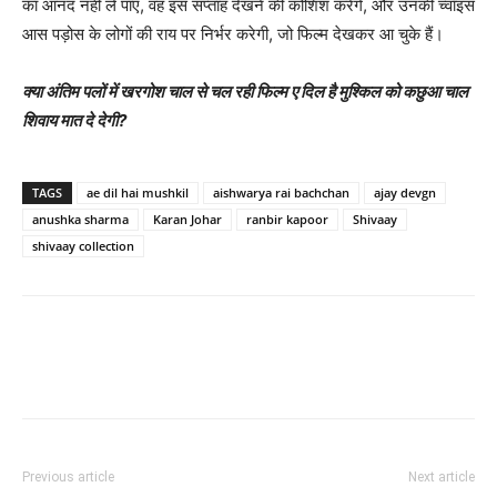
का आनंद नहीं ले पाए, वह इस सप्‍ताह देखने की कोशिश करेंगे, और उनकी च्‍वॉइस
आस पड़ोस के लोगों की राय पर निर्भर करेगी, जो फिल्‍म देखकर आ चुके हैं।
क्‍या अंतिम पलों में खरगोश चाल से चल रही फिल्‍म ए दिल है मुश्‍किल को कछुआ चाल
शिवाय मात दे देगी?
TAGS
ae dil hai mushkil
aishwarya rai bachchan
ajay devgn
anushka sharma
Karan Johar
ranbir kapoor
Shivaay
shivaay collection
Previous article
Next article