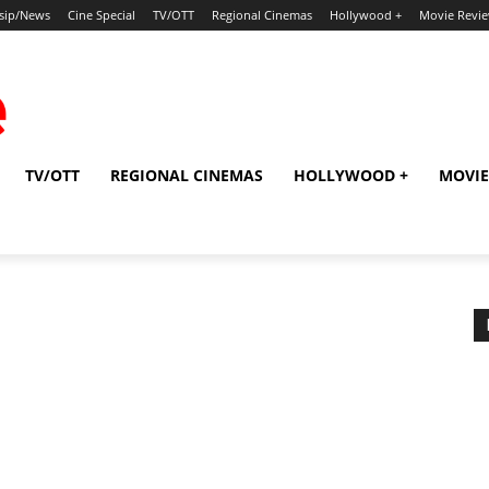
sip/News
Cine Special
TV/OTT
Regional Cinemas
Hollywood +
Movie Revi
TV/OTT
REGIONAL CINEMAS
HOLLYWOOD +
MOVIE