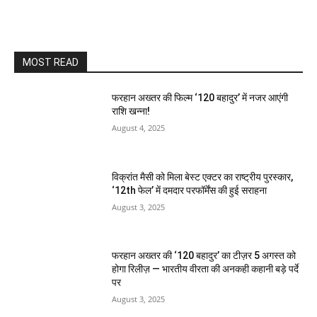
MOST READ
फरहान अख्तर की फिल्म ‘120 बहादुर’ में नजर आएंगी
राशि खन्ना!
August 4, 2025
विक्रांत मैसी को मिला बेस्ट एक्टर का राष्ट्रीय पुरस्कार,
‘12th फेल’ में दमदार परफॉर्मेंस की हुई सराहना
August 3, 2025
फरहान अख्तर की ‘120 बहादुर’ का टीज़र 5 अगस्त को
होगा रिलीज़ — भारतीय वीरता की अनकही कहानी बड़े पर्दे
पर
August 3, 2025