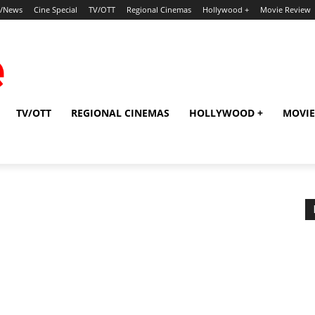
p/News
Cine Special
TV/OTT
Regional Cinemas
Hollywood +
Movie Review
TV/OTT
REGIONAL CINEMAS
HOLLYWOOD +
MOVIE