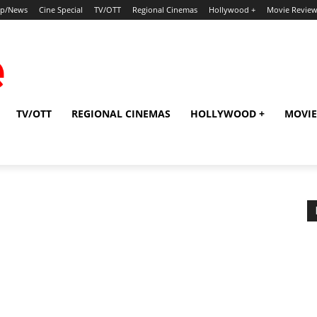
ip/News
Cine Special
TV/OTT
Regional Cinemas
Hollywood +
Movie Revie
TV/OTT
REGIONAL CINEMAS
HOLLYWOOD +
MOVIE