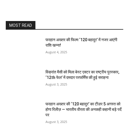
MOST READ
फरहान अख्तर की फिल्म ‘120 बहादुर’ में नजर आएंगी
राशि खन्ना!
August 4, 2025
विक्रांत मैसी को मिला बेस्ट एक्टर का राष्ट्रीय पुरस्कार,
‘12th फेल’ में दमदार परफॉर्मेंस की हुई सराहना
August 3, 2025
फरहान अख्तर की ‘120 बहादुर’ का टीज़र 5 अगस्त को
होगा रिलीज़ — भारतीय वीरता की अनकही कहानी बड़े पर्दे
पर
August 3, 2025