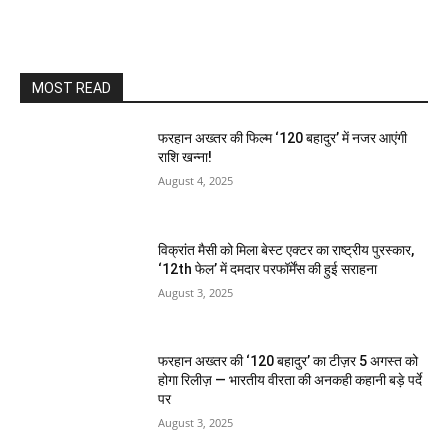
MOST READ
फरहान अख्तर की फिल्म ‘120 बहादुर’ में नजर आएंगी
राशि खन्ना!
August 4, 2025
विक्रांत मैसी को मिला बेस्ट एक्टर का राष्ट्रीय पुरस्कार,
‘12th फेल’ में दमदार परफॉर्मेंस की हुई सराहना
August 3, 2025
फरहान अख्तर की ‘120 बहादुर’ का टीज़र 5 अगस्त को
होगा रिलीज़ — भारतीय वीरता की अनकही कहानी बड़े पर्दे
पर
August 3, 2025