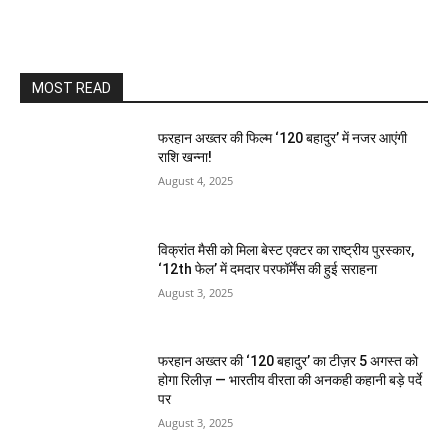
MOST READ
फरहान अख्तर की फिल्म ‘120 बहादुर’ में नजर आएंगी
राशि खन्ना!
August 4, 2025
विक्रांत मैसी को मिला बेस्ट एक्टर का राष्ट्रीय पुरस्कार,
‘12th फेल’ में दमदार परफॉर्मेंस की हुई सराहना
August 3, 2025
फरहान अख्तर की ‘120 बहादुर’ का टीज़र 5 अगस्त को
होगा रिलीज़ — भारतीय वीरता की अनकही कहानी बड़े पर्दे
पर
August 3, 2025