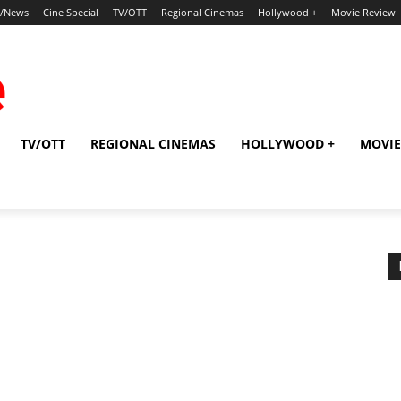
p/News
Cine Special
TV/OTT
Regional Cinemas
Hollywood +
Movie Review
TV/OTT
REGIONAL CINEMAS
HOLLYWOOD +
MOVIE