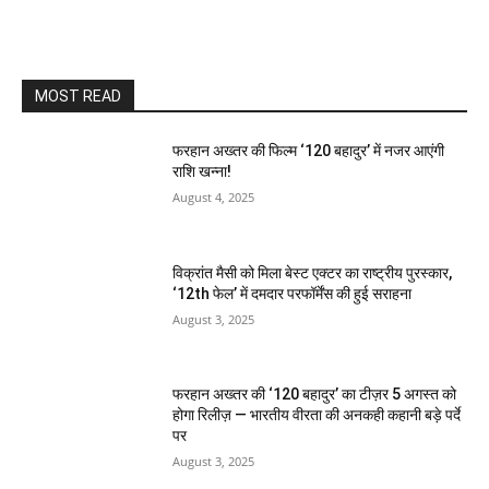
MOST READ
फरहान अख्तर की फिल्म ‘120 बहादुर’ में नजर आएंगी
राशि खन्ना!
August 4, 2025
विक्रांत मैसी को मिला बेस्ट एक्टर का राष्ट्रीय पुरस्कार,
‘12th फेल’ में दमदार परफॉर्मेंस की हुई सराहना
August 3, 2025
फरहान अख्तर की ‘120 बहादुर’ का टीज़र 5 अगस्त को
होगा रिलीज़ — भारतीय वीरता की अनकही कहानी बड़े पर्दे
पर
August 3, 2025