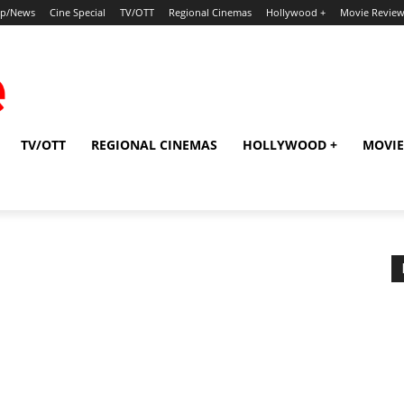
ip/News
Cine Special
TV/OTT
Regional Cinemas
Hollywood +
Movie Revie
TV/OTT
REGIONAL CINEMAS
HOLLYWOOD +
MOVIE