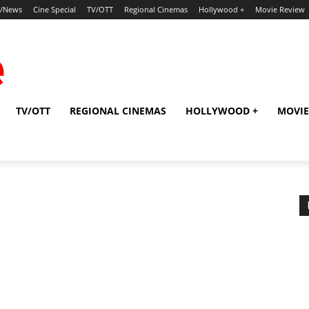
p/News
Cine Special
TV/OTT
Regional Cinemas
Hollywood +
Movie Review
TV/OTT
REGIONAL CINEMAS
HOLLYWOOD +
MOVIE