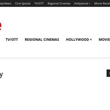
sip/News
Cine Special
TV/OTT
Regional Cinemas
Hollywood +
Movie Revi
TV/OTT
REGIONAL CINEMAS
HOLLYWOOD +
MOVIE
y