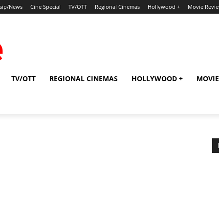
sip/News
Cine Special
TV/OTT
Regional Cinemas
Hollywood +
Movie Revi
TV/OTT
REGIONAL CINEMAS
HOLLYWOOD +
MOVIE