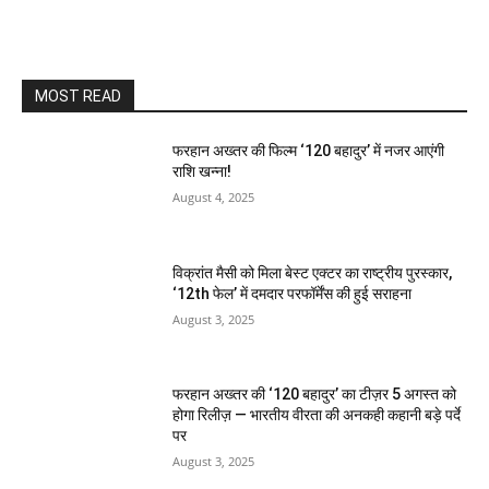
MOST READ
फरहान अख्तर की फिल्म ‘120 बहादुर’ में नजर आएंगी
राशि खन्ना!
August 4, 2025
विक्रांत मैसी को मिला बेस्ट एक्टर का राष्ट्रीय पुरस्कार,
‘12th फेल’ में दमदार परफॉर्मेंस की हुई सराहना
August 3, 2025
फरहान अख्तर की ‘120 बहादुर’ का टीज़र 5 अगस्त को
होगा रिलीज़ — भारतीय वीरता की अनकही कहानी बड़े पर्दे
पर
August 3, 2025