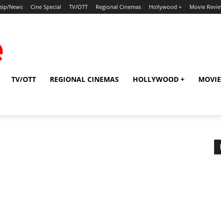
sip/News
Cine Special
TV/OTT
Regional Cinemas
Hollywood +
Movie Revi
TV/OTT
REGIONAL CINEMAS
HOLLYWOOD +
MOVIE