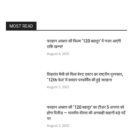
MOST READ
फरहान अख्तर की फिल्म ‘120 बहादुर’ में नजर आएंगी
राशि खन्ना!
August 4, 2025
विक्रांत मैसी को मिला बेस्ट एक्टर का राष्ट्रीय पुरस्कार,
‘12th फेल’ में दमदार परफॉर्मेंस की हुई सराहना
August 3, 2025
फरहान अख्तर की ‘120 बहादुर’ का टीज़र 5 अगस्त को
होगा रिलीज़ — भारतीय वीरता की अनकही कहानी बड़े पर्दे
पर
August 3, 2025