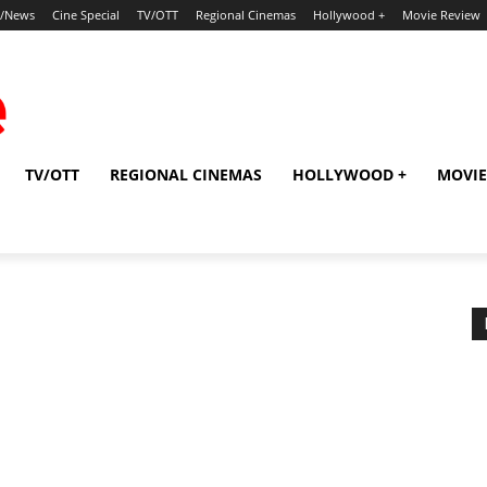
p/News
Cine Special
TV/OTT
Regional Cinemas
Hollywood +
Movie Review
TV/OTT
REGIONAL CINEMAS
HOLLYWOOD +
MOVIE