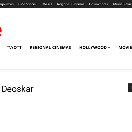
sip/News
Cine Special
TV/OTT
Regional Cinemas
Hollywood +
Movie Revi
TV/OTT
REGIONAL CINEMAS
HOLLYWOOD +
MOVIE
y Deoskar