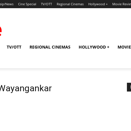
sip/News
Cine Special
TV/OTT
Regional Cinemas
Hollywood +
Movie Revi
TV/OTT
REGIONAL CINEMAS
HOLLYWOOD +
MOVIE
 Wayangankar