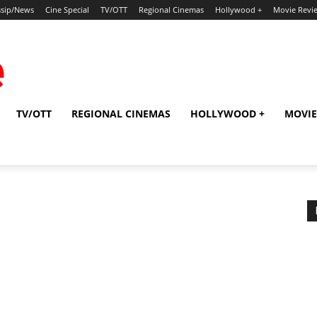
sip/News
Cine Special
TV/OTT
Regional Cinemas
Hollywood +
Movie Revi
TV/OTT
REGIONAL CINEMAS
HOLLYWOOD +
MOVIE