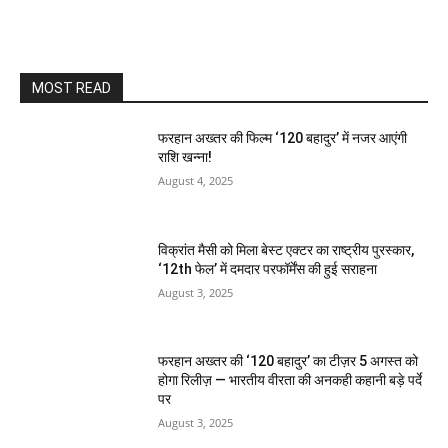
MOST READ
फरहान अख्तर की फिल्म ‘120 बहादुर’ में नजर आएंगी
राशि खन्ना!
August 4, 2025
विक्रांत मैसी को मिला बेस्ट एक्टर का राष्ट्रीय पुरस्कार,
‘12th फेल’ में दमदार परफॉर्मेंस की हुई सराहना
August 3, 2025
फरहान अख्तर की ‘120 बहादुर’ का टीज़र 5 अगस्त को
होगा रिलीज़ — भारतीय वीरता की अनकही कहानी बड़े पर्दे
पर
August 3, 2025