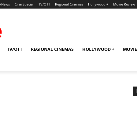
p/News
Cine Special
TV/OTT
Regional Cinemas
Hollywood +
Movie Review
TV/OTT
REGIONAL CINEMAS
HOLLYWOOD +
MOVIE