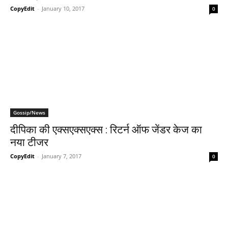
CopyEdit
-
January 10, 2017
0
Gossip/News
दीपिका की एक्‍सएक्‍सएक्‍स : रिटर्न ऑफ जेंडर केज का
नया टीजर
CopyEdit
-
January 7, 2017
0