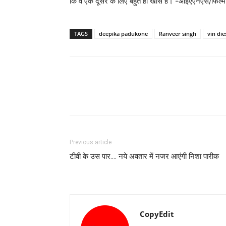
कि वे एक दूसरे के लिए बहुत ही खास हैं। -आईएएनएस/फिल्‍मी
TAGS
deepika padukone
Ranveer singh
vin die
Previous article
टीवी के उस पार…. नये अवतार में नजर आएंगी निशा पारीक
CopyEdit