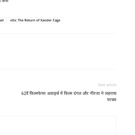
 कैफे
sel
xXx: The Return of Xander Cage
Next article
62वें फिल्‍मफेयर अवार्ड्स में फिल्‍म दंगल और नीरजा ने लहराया
परचम