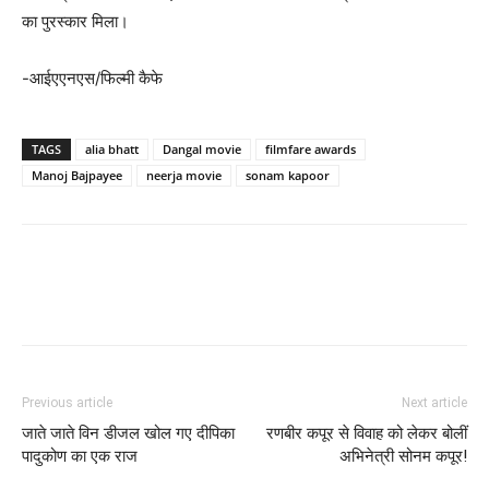
का पुरस्कार मिला।
-आईएएनएस/फिल्‍मी कैफे
TAGS
alia bhatt
Dangal movie
filmfare awards
Manoj Bajpayee
neerja movie
sonam kapoor
Previous article
Next article
जाते जाते विन डीजल खोल गए दीपिका
रणबीर कपूर से विवाह को लेकर बोलीं
पादुकोण का एक राज
अभिनेत्री सोनम कपूर!