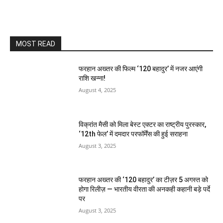
MOST READ
फरहान अख्तर की फिल्म ‘120 बहादुर’ में नजर आएंगी
राशि खन्ना!
August 4, 2025
विक्रांत मैसी को मिला बेस्ट एक्टर का राष्ट्रीय पुरस्कार,
‘12th फेल’ में दमदार परफॉर्मेंस की हुई सराहना
August 3, 2025
फरहान अख्तर की ‘120 बहादुर’ का टीज़र 5 अगस्त को
होगा रिलीज़ — भारतीय वीरता की अनकही कहानी बड़े पर्दे
पर
August 3, 2025