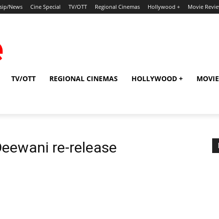
sip/News
Cine Special
TV/OTT
Regional Cinemas
Hollywood +
Movie Revi
TV/OTT
REGIONAL CINEMAS
HOLLYWOOD +
MOVIE
eewani re-release