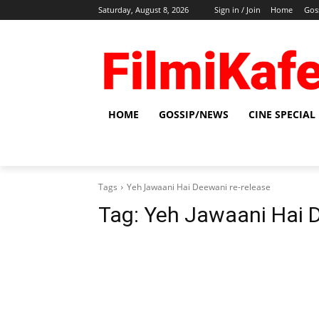
Saturday, August 8, 2026
Sign in / Join
Home
Gos
HOME
GOSSIP/NEWS
CINE SPECIAL
Tags
Yeh Jawaani Hai Deewani re-release
Tag:
Yeh Jawaani Hai D