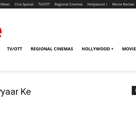
p/News
Cine Special
TV/OTT
Regional Cinemas
Hollywood +
Movie Review
TV/OTT
REGIONAL CINEMAS
HOLLYWOOD +
MOVIE
Pyaar Ke