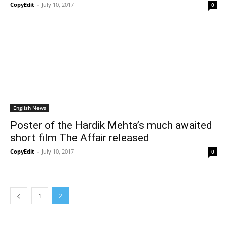
CopyEdit
-
July 10, 2017
0
English News
Poster of the Hardik Mehta’s much awaited
short film The Affair released
CopyEdit
-
July 10, 2017
0
1
2