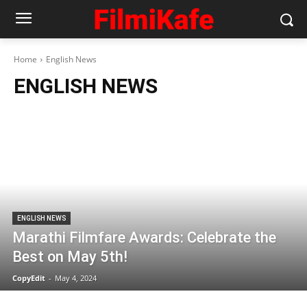
Home
English News
ENGLISH NEWS
ENGLISH NEWS
Marathi Filmfare Awards: Celebrate the
Best on May 5th!
CopyEdit
-
May 4, 2024