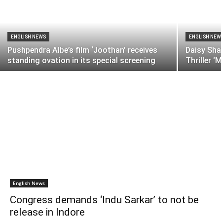
ENGLISH NEWS
ENGLISH NE
Pushpendra Albe’s film ‘Joothan’ receives
Daisy Sha
standing ovation in its special screening
Thriller 
English News
Congress demands ‘Indu Sarkar’ to not be
release in Indore